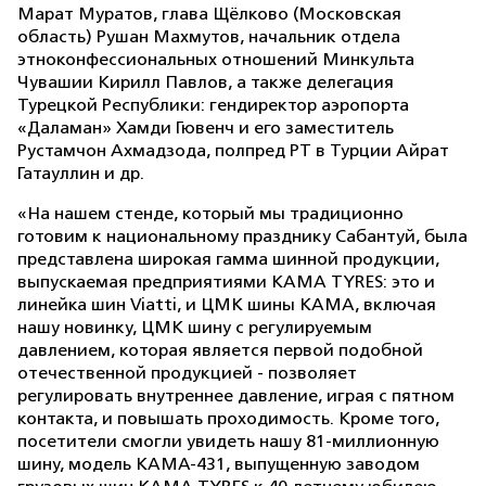
Марат Муратов, глава Щёлково (Московская
область) Рушан Махмутов, начальник отдела
этноконфессиональных отношений Минкульта
Чувашии Кирилл Павлов, а также делегация
Турецкой Республики: гендиректор аэропорта
«Даламан» Хамди Гювенч и его заместитель
Рустамчон Ахмадзода, полпред РТ в Турции Айрат
Гатауллин и др.
«На нашем стенде, который мы традиционно
готовим к национальному празднику Сабантуй, была
представлена широкая гамма шинной продукции,
выпускаемая предприятиями KAMA TYRES: это и
линейка шин Viatti, и ЦМК шины КАМА, включая
нашу новинку, ЦМК шину с регулируемым
давлением, которая является первой подобной
отечественной продукцией - позволяет
регулировать внутреннее давление, играя с пятном
контакта, и повышать проходимость. Кроме того,
посетители смогли увидеть нашу 81-миллионную
шину, модель КАМА-431, выпущенную заводом