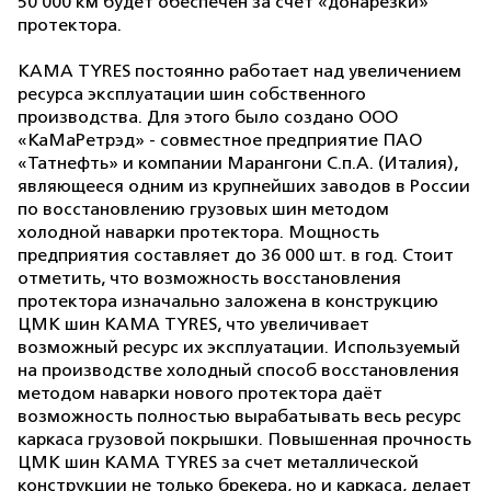
50 000 км будет обеспечен за счет «донарезки»
протектора.
KAMA TYRES постоянно работает над увеличением
ресурса эксплуатации шин собственного
производства. Для этого было создано ООО
«КаМаРетрэд» - совместное предприятие ПАО
«Татнефть» и компании Марангони С.п.А. (Италия),
являющееся одним из крупнейших заводов в России
по восстановлению грузовых шин методом
холодной наварки протектора. Мощность
предприятия составляет до 36 000 шт. в год. Стоит
отметить, что возможность восстановления
протектора изначально заложена в конструкцию
ЦМК шин KAMA TYRES, что увеличивает
возможный ресурс их эксплуатации. Используемый
на производстве холодный способ восстановления
методом наварки нового протектора даёт
возможность полностью вырабатывать весь ресурс
каркаса грузовой покрышки. Повышенная прочность
ЦМК шин KAMA TYRES за счет металлической
конструкции не только брекера, но и каркаса, делает