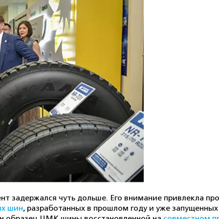
нт задержался чуть дольше. Его внимание привлекла п
ых шин
, разработанных в прошлом году и уже запущенных
ен образец ЦМК шины восстановленной на
совместном п