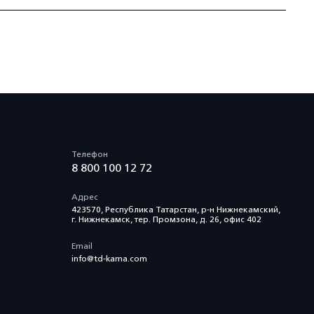
Телефон
8 800 100 12 72
Адрес
423570, Республика Татарстан, р-н Нижнекамский,
г. Нижнекамск, тер. Промзона, д. 26, офис 402
Email
info@td-kama.com