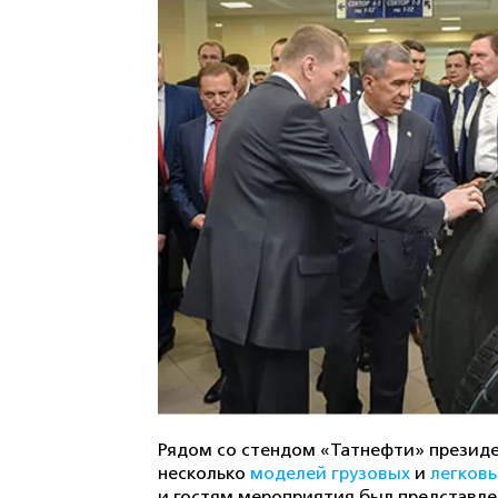
Рядом со стендом «Татнефти» президе
несколько
моделей грузовых
и
легков
и гостям мероприятия был представл