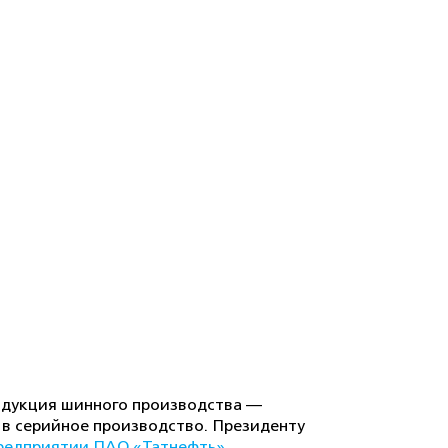
родукция шинного производства —
 в серийное производство. Президенту
редприятии ПАО «Татнефть»