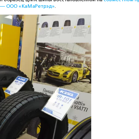
я) — ООО «КаМаРетрэд»
.