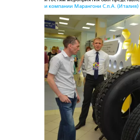
и компании Марангони С.п.А. (Итали