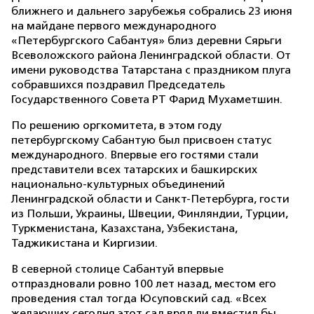
ближнего и дальнего зарубежья собрались 23 июня
на майдане первого международного
«Петербургского Сабантуя» близ деревни Сярьги
Всеволожского района Ленинградской области. От
имени руководства Татарстана с праздником плуга
собравшихся поздравил Председатель
Государственного Совета РТ Фарид Мухаметшин.
По решению оргкомитета, в этом году
петербургскому Сабантую был присвоен статус
международного. Впервые его гостями стали
представители всех татарских и башкирских
национально-культурных объединений
Ленинградской области и Санкт-Петербурга, гости
из Польши, Украины, Швеции, Финляндии, Турции,
Туркменистана, Казахстана, Узбекистана,
Таджикистана и Киргизии.
В северной столице Сабантуй впервые
отпраздновали ровно 100 лет назад, местом его
проведения стал тогда Юсуповский сад. «Всех
желающих сегодня этот сад вряд ли вместил бы,