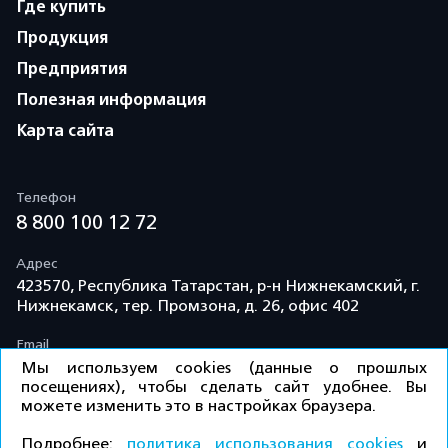
Где купить
Продукция
Предприятия
Полезная информация
Карта сайта
Телефон
8 800 100 12 72
Адрес
423570, Республика Татарстан, р-н Нижнекамский, г.
Нижнекамск, тер. Промзона, д. 26, офис 402
Email
info@td-kama.com
Мы используем cookies (данные о прошлых
посещениях), чтобы сделать сайт удобнее. Вы
можете изменить это в настройках браузера.
©ООО «Торговый дом «Кама» 2026 / Все права
Подробнее:
политика использования cookies
и