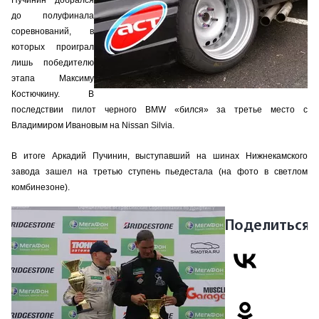
Пучинин добрался
до полуфинала
соревнований, в
которых проиграл
лишь победителю
этапа Максиму
Костючкину. В
последствии пилот черного BMW «бился» за третье место с
Владимиром Ивановым на Nissan Silvia.
В итоге Аркадий Пучинин, выступавший на шинах Нижнекамского
завода зашел на третью ступень пьедестала (на фото в светлом
комбинезоне).
Поделиться