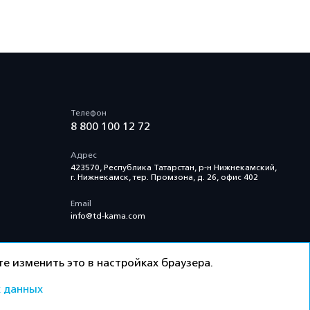
Телефон
8 800 100 12 72
Адрес
423570, Республика Татарстан, р-н Нижнекамский,
г. Нижнекамск, тер. Промзона, д. 26, офис 402
Email
info@td-kama.com
е изменить это в настройках браузера.
 данных
ти