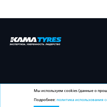
Мы используем cookies (данные о прош
Подробнее:
политика использования c
©ООО «Торговый дом «Кама» 2026 / Все права защ