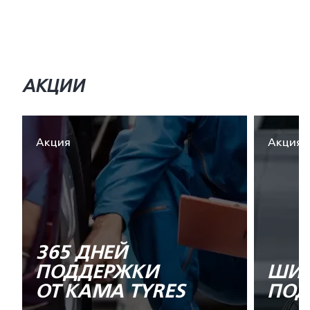
АКЦИИ
Акция
Акция
365 ДНЕЙ
ПОДДЕРЖКИ
ШИН
ОТ KAMA TYRES
ПОД