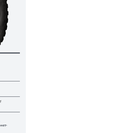
И
.
нет-