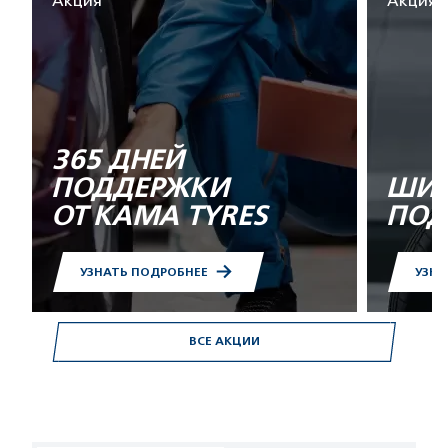
Акция
Акция
365 ДНЕЙ
ПОДДЕРЖКИ
ШИН
ОТ KAMA TYRES
ПОД
УЗНАТЬ ПОДРОБНЕЕ
УЗНА
ВСЕ АКЦИИ