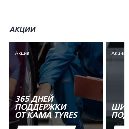
АКЦИИ
Акция
Акция
365 ДНЕЙ
ПОДДЕРЖКИ
ШИН
ОТ KAMA TYRES
ПОД