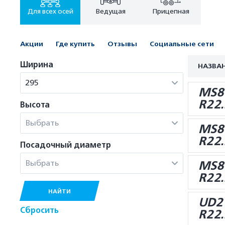
Для всех осей
Ведущая
Прицепная
Акции
Где купить
Отзывы
Социальные сети
Ширина
НАЗВА
295
MS8
R22.
Высота
Выбрать
MS8
R22.
Посадочный диаметр
Выбрать
MS8
R22.
НАЙТИ
UD2
Сбросить
R22.