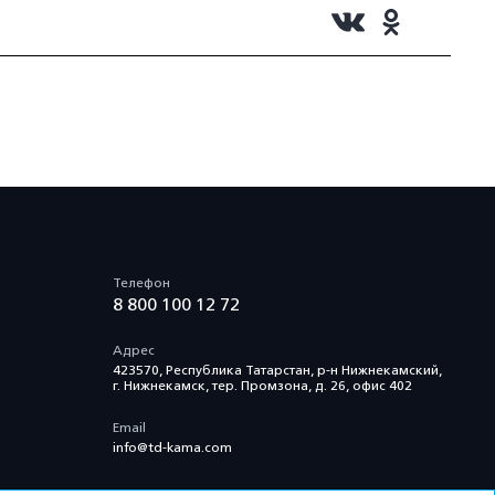
Телефон
8 800 100 12 72
Адрес
423570, Республика Татарстан, р-н Нижнекамский,
г. Нижнекамск, тер. Промзона, д. 26, офис 402
Email
info@td-kama.com