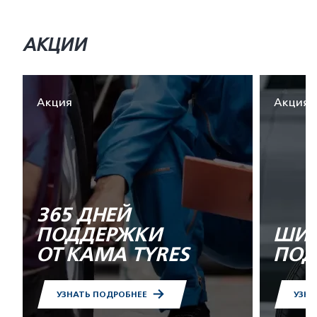
АКЦИИ
Акция
Акция
365 ДНЕЙ
ПОДДЕРЖКИ
ШИН
ОТ KAMA TYRES
ПОД
УЗНАТЬ ПОДРОБНЕЕ
УЗНА