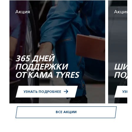
Акция
Акция
365 ДНЕЙ
ПОДДЕРЖКИ
ШИН
ОТ KAMA TYRES
ПОД
УЗНАТЬ ПОДРОБНЕЕ
УЗНА
ВСЕ АКЦИИ