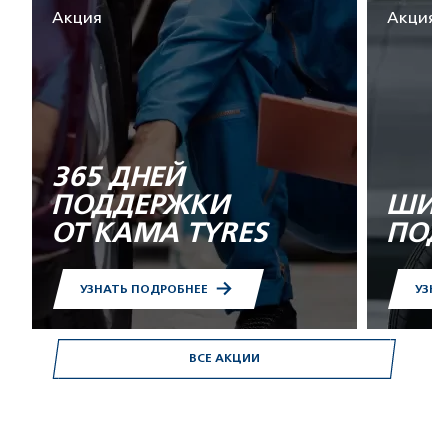
Акция
Акция
365 ДНЕЙ
ПОДДЕРЖКИ
ШИН
ОТ KAMA TYRES
ПОД
УЗНАТЬ ПОДРОБНЕЕ
УЗНА
ВСЕ АКЦИИ