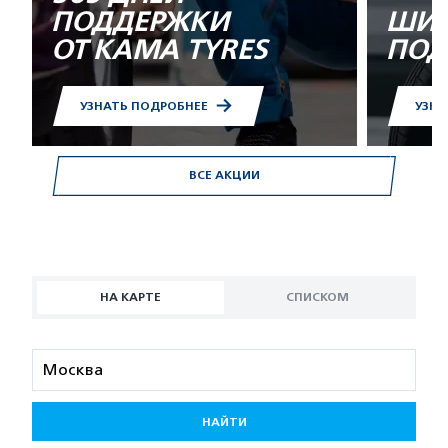
ПОДДЕРЖКИ
ШИН
ОТ KAMA TYRES
ПОД
УЗНАТЬ ПОДРОБНЕЕ
УЗНА
ВСЕ АКЦИИ
НА КАРТЕ
СПИСКОМ
НАЙТИ