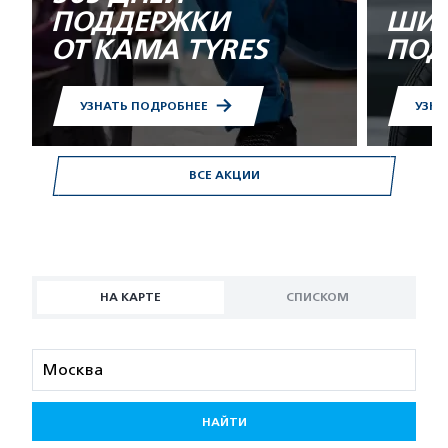
ПОДДЕРЖКИ
ШИН
ОТ KAMA TYRES
ПОД
УЗНАТЬ ПОДРОБНЕЕ
УЗНА
ВСЕ АКЦИИ
НА КАРТЕ
СПИСКОМ
НАЙТИ