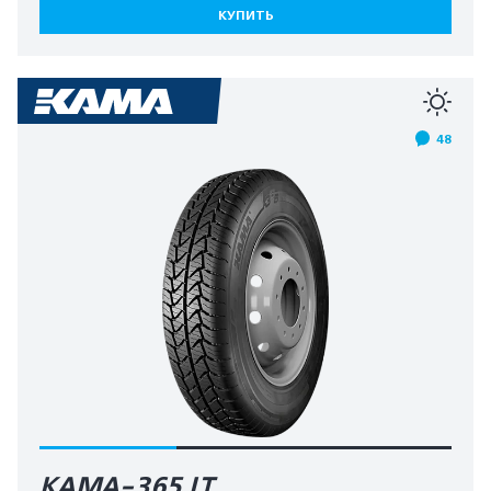
КУПИТЬ
48
КАМА-365 LT