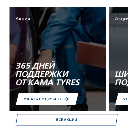
Акция
Акция
365 ДНЕЙ
ПОДДЕРЖКИ
ШИН
ОТ KAMA TYRES
ПОД
УЗНАТЬ ПОДРОБНЕЕ
УЗНА
ВСЕ АКЦИИ