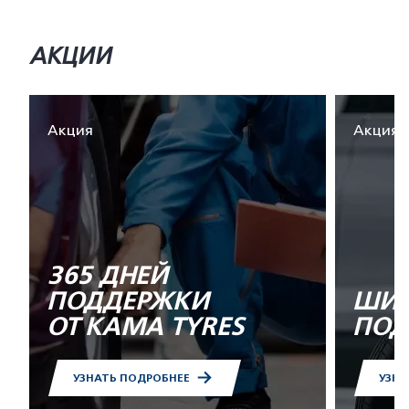
АКЦИИ
Акция
Акция
365 ДНЕЙ
ПОДДЕРЖКИ
ШИН
ОТ KAMA TYRES
ПОД
УЗНАТЬ ПОДРОБНЕЕ
УЗНА