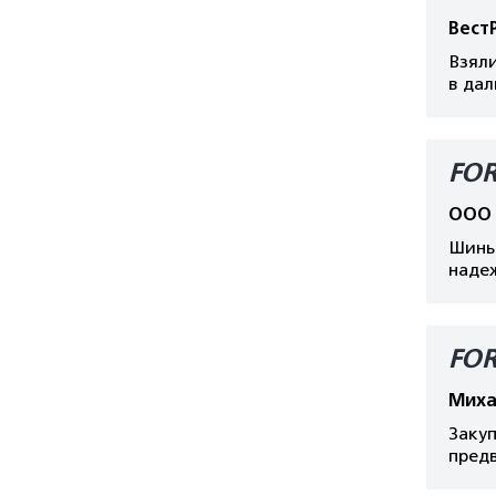
Вест
Взяли
в дал
FOR
ООО 
Шины 
надеж
FOR
Миха
Закуп
пред