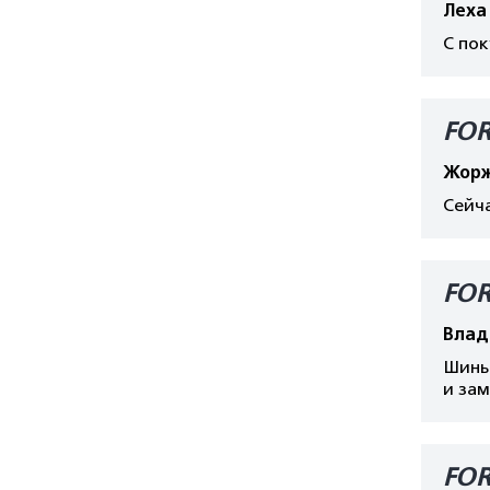
Леха
С пок
FOR
Жорж
Сейча
FOR
Влад
Шины 
и зам
FOR