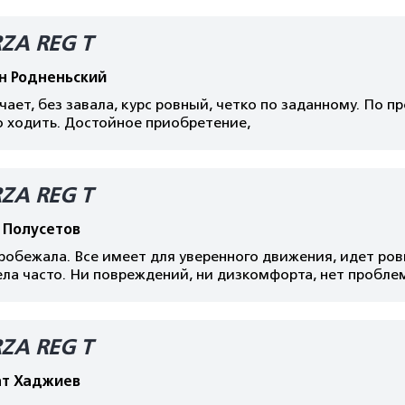
ZA REG T
н Родненьский
чает, без завала, курс ровный, четко по заданному. По 
о ходить. Достойное приобретение,
ZA REG T
 Полусетов
робежала. Все имеет для уверенного движения, идет ровн
ла часто. Ни повреждений, ни дизкомфорта, нет пробле
ZA REG T
т Хаджиев