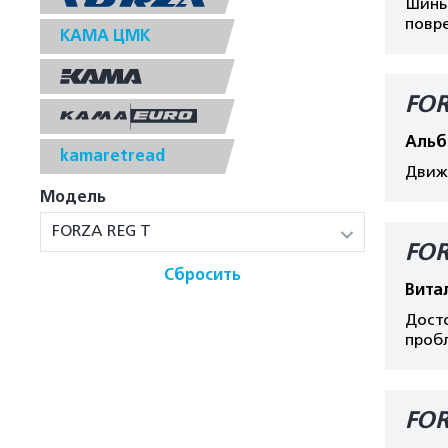
Шины 
повре
КАМА ЦМК
FOR
Альб
kamaretread
Движе
Модель
FORZA REG T
FOR
Сбросить
Вита
Досто
пробл
FOR