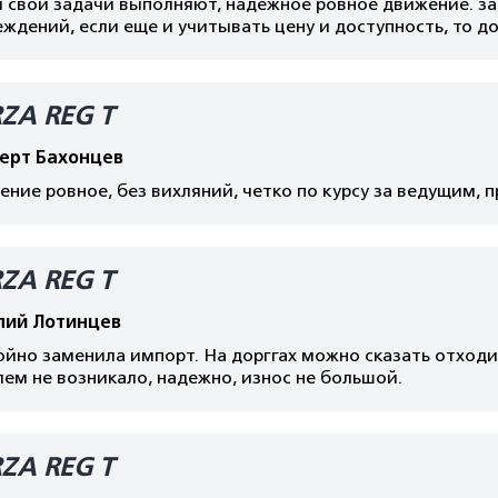
свои задачи выполняют, надежное ровное движение. заг
ждений, если еще и учитывать цену и доступность, то д
ZA REG T
ерт Бахонцев
ние ровное, без вихляний, четко по курсу за ведущим, п
ZA REG T
лий Лотинцев
йно заменила импорт. На дорггах можно сказать отходи
ем не возникало, надежно, износ не большой.
ZA REG T