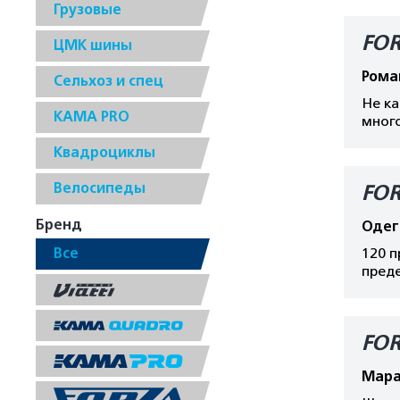
Грузовые
FOR
ЦМК шины
Рома
Сельхоз и спец
Не ка
КАМА PRO
мног
Квадроциклы
Велосипеды
FOR
Бренд
Одег
Все
120 п
преде
FOR
Мара