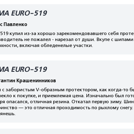
МА EURO-519
с Павленко
519 купил из-за хорошо зарекомендовавшего себя протек
водитель не пожалел - нарезал от души. Вкупе с шипам
рхности, включая обледенелые участки.
МА EURO-519
тантин Крашенинников
с забористым V-образным протектором, как когда-то бы
екло к покупке, и приемлемая цена. Изначально был гото
зря опасался, отличная резина. Откатал первую зиму. Ши
инство — это отличная проходимость по рыхлому снегу. Г
рянешь.