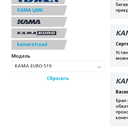
бегае
КАМА ЦМК
прек
КА
Серг
kamaretread
Устан
Модель
можно
КАМА EURO-519
Сбросить
КА
Васи
Брал 
обкат
прохо
конеч