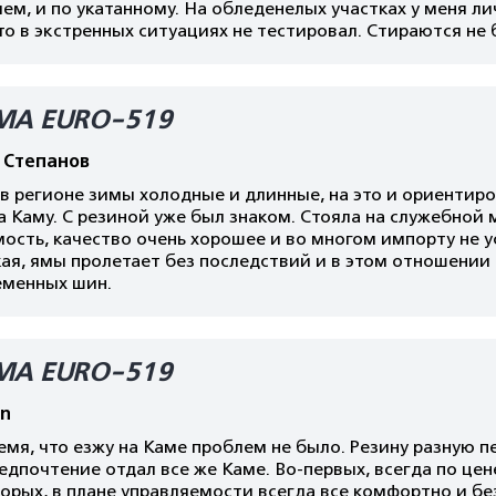
ем, и по укатанному. На обледенелых участках у меня ли
то в экстренных ситуациях не тестировал. Стираются не 
МА EURO-519
 Степанов
 в регионе зимы холодные и длинные, на это и ориентир
а Каму. С резиной уже был знаком. Стояла на служебной
ость, качество очень хорошее и во многом импорту не у
ая, ямы пролетает без последствий и в этом отношении
еменных шин.
МА EURO-519
n
емя, что езжу на Каме проблем не было. Резину разную п
едпочтение отдал все же Каме. Во-первых, всегда по цен
орых, в плане управляемости всегда все комфортно и без