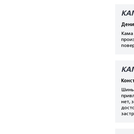
КА
Дени
Кама 
произ
пове
КА
Конс
Шины 
привл
нет, 
досто
заст