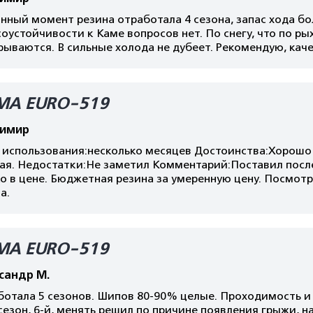
нный момент резина отработала 4 сезона, запас хода бо
оустойчивости к Каме вопросов нет. По снегу, что по рых
рываются. В сильные холода не дубеет. Рекомендую, каче
МА EURO-519
имир
 использования:несколько месяцев Достоинства:Хорошо 
ая. Недостатки:Не заметил Комментарий:Поставил после
о в цене. Бюджетная резина за умеренную цену. Посмот
а.
МА EURO-519
сандр М.
отала 5 сезонов. Шипов 80-90% целые. Проходимость и 
сезон, 6-й, менять решил по причине появления грыжи, 