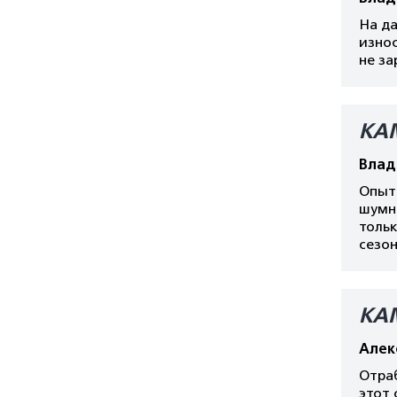
На да
износ
не за
КА
Влад
Опыт
шумн
тольк
сезон
КА
Алек
Отраб
этот 