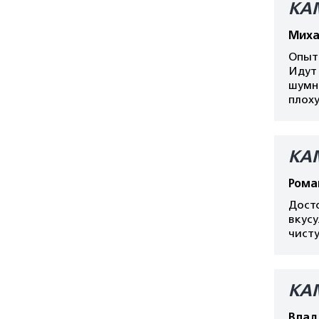
КА
Миха
Опыт 
Идут 
шумно
плоху
КА
Рома
Дост
вкусу
чисту
КА
Влад