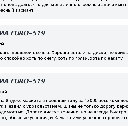
т очень долго, что для меня лично огромный значимый 
расный вариант.
МА EURO-519
ей
овил прошлой осенью. Хорошо встали на диски, не кривы
 спокойно хоть по снегу, хоть по грязи, хоть по накату.
МА EURO-519
лий
на Яндекс маркете в прошлом году за 13000 весь комплект
ки, ездил с удовольствием. Шины не только дорогу дер
димостью. Дороги чистят конечно, но не всегда быстро,
но, обычные условия, и Кама с ними успешно справляетс