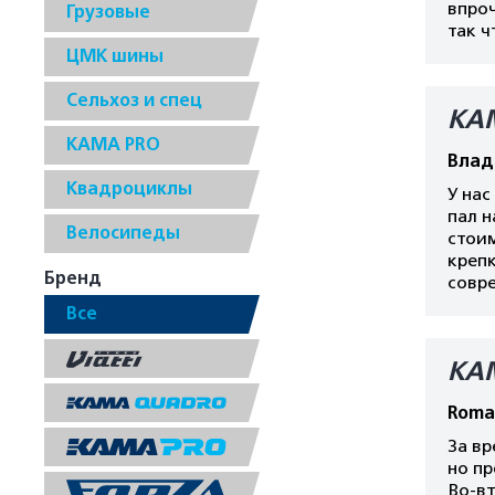
впроч
Грузовые
так ч
ЦМК шины
Сельхоз и спец
КА
КАМА PRO
Влад
Квадроциклы
У нас
пал н
Велосипеды
стоим
крепк
Бренд
совр
Все
КА
Roma
За вр
но пр
Во-вт