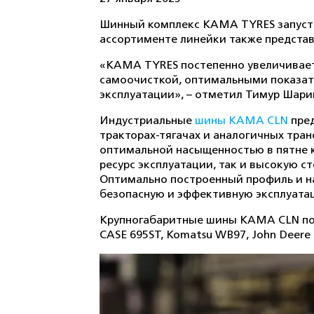
Шинный комплекс KAMA TYRES запусти
ассортименте линейки также представ
«KAMA TYRES постепенно увеличивает
самоочисткой, оптимальными показат
эксплуатации», – отметил Тимур Шари
Индустриальные
шины KAMA CLN
пред
тракторах-тягачах и аналогичных тра
оптимальной насыщенностью в пятне к
ресурс эксплуатации, так и высокую 
Оптимально построенный профиль и н
безопасную и эффективную эксплуатац
Крупногабаритные шины KAMA CLN подх
CASE 695ST, Komatsu WB97, John Deere 32