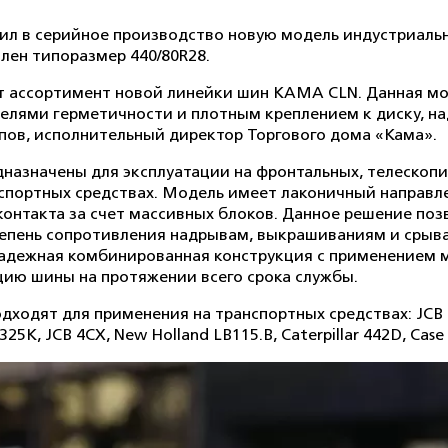
л в серийное производство новую модель индустриаль
лен типоразмер 440/80R28.
 ассортимент новой линейки шин KAMA CLN. Данная мо
елями герметичности и плотным креплением к диску, н
пов, исполнительный директор Торгового дома «Кама».
назначены для эксплуатации на фронтальных, телескопи
нспортных средствах. Модель имеет лаконичный направл
онтакта за счет массивных блоков. Данное решение поз
степень сопротивления надрывам, выкрашиваниям и срыв
адежная комбинированная конструкция с применением м
ию шины на протяжении всего срока службы.
одят для применения на транспортных средствах: JCB 3C
5K, JCB 4CX, New Holland LB115.B, Caterpillar 442D, Case 